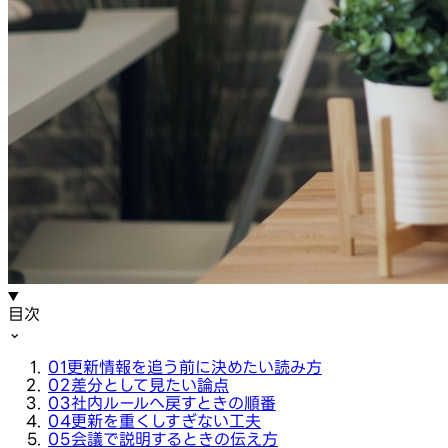
目次
⌄
01
更新情報を追う前に決めたい読み方
02
差分として見たい論点
03
社内ルールへ戻すときの順番
04
更新を重くしすぎない工夫
05
会議で説明するときの伝え方