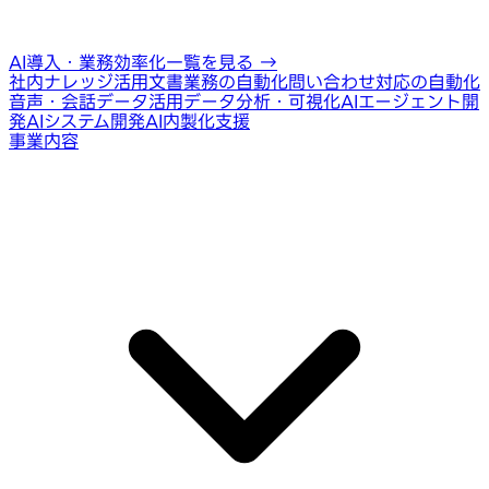
AI導入・業務効率化一覧を見る
→
社内ナレッジ活用
文書業務の自動化
問い合わせ対応の自動化
音声・会話データ活用
データ分析・可視化
AIエージェント開
発
AIシステム開発
AI内製化支援
事業内容