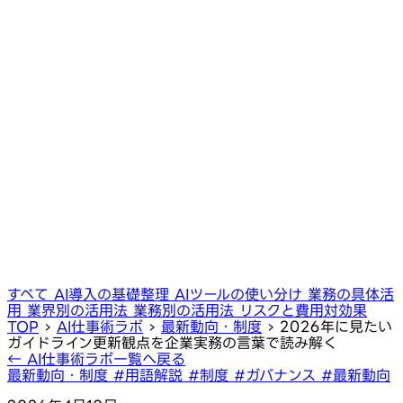
すべて
AI導入の基礎整理
AIツールの使い分け
業務の具体活
用
業界別の活用法
業務別の活用法
リスクと費用対効果
TOP
›
AI仕事術ラボ
›
最新動向・制度
›
2026年に見たい
ガイドライン更新観点を企業実務の言葉で読み解く
← AI仕事術ラボ一覧へ戻る
最新動向・制度
#用語解説
#制度
#ガバナンス
#最新動向