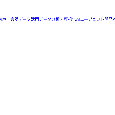
音声・会話データ活用
データ分析・可視化
AIエージェント開発