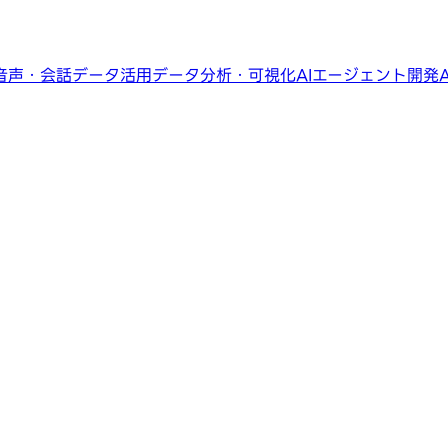
音声・会話データ活用
データ分析・可視化
AIエージェント開発