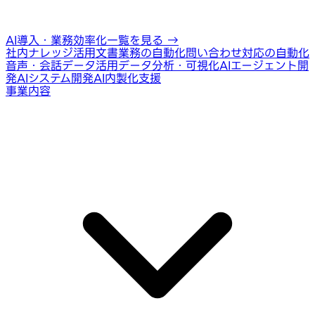
AI導入・業務効率化一覧を見る
→
社内ナレッジ活用
文書業務の自動化
問い合わせ対応の自動化
音声・会話データ活用
データ分析・可視化
AIエージェント開
発
AIシステム開発
AI内製化支援
事業内容