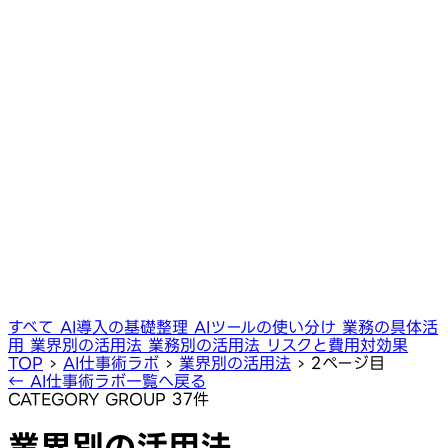
すべて
AI導入の基礎整理
AIツールの使い分け
業務の具体活
用
業界別の活用法
業務別の活用法
リスクと費用対効果
TOP
›
AI仕事術ラボ
›
業界別の活用法
›
2ページ目
← AI仕事術ラボ一覧へ戻る
CATEGORY GROUP
37件
業界別の活用法