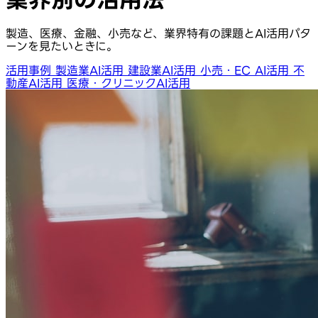
製造、医療、金融、小売など、業界特有の課題とAI活用パタ
ーンを見たいときに。
活用事例
製造業AI活用
建設業AI活用
小売・EC AI活用
不
動産AI活用
医療・クリニックAI活用