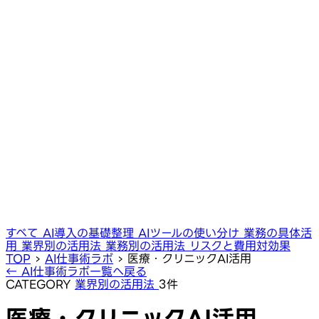
すべて
AI導入の基礎整理
AIツールの使い分け
業務の具体活
用
業界別の活用法
業務別の活用法
リスクと費用対効果
TOP
›
AI仕事術ラボ
›
医療・クリニックAI活用
← AI仕事術ラボ一覧へ戻る
CATEGORY
業界別の活用法
3件
医療・クリニックAI活用