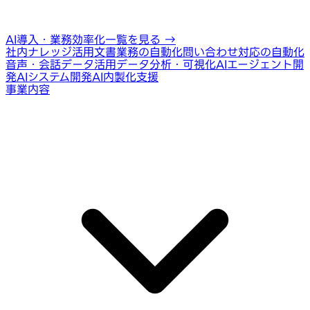
AI導入・業務効率化一覧を見る
→
社内ナレッジ活用
文書業務の自動化
問い合わせ対応の自動化
音声・会話データ活用
データ分析・可視化
AIエージェント開
発
AIシステム開発
AI内製化支援
事業内容