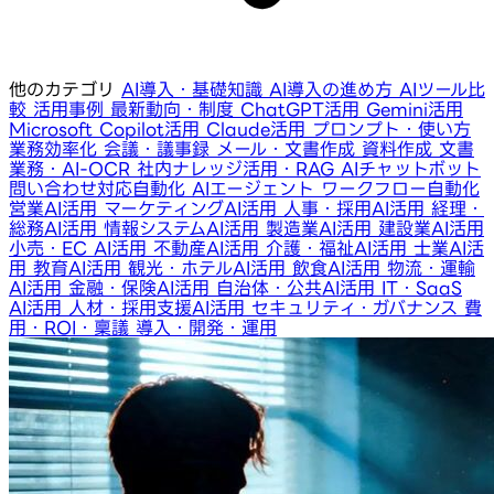
他のカテゴリ
AI導入・基礎知識
AI導入の進め方
AIツール比
較
活用事例
最新動向・制度
ChatGPT活用
Gemini活用
Microsoft Copilot活用
Claude活用
プロンプト・使い方
業務効率化
会議・議事録
メール・文書作成
資料作成
文書
業務・AI-OCR
社内ナレッジ活用・RAG
AIチャットボット
問い合わせ対応自動化
AIエージェント
ワークフロー自動化
営業AI活用
マーケティングAI活用
人事・採用AI活用
経理・
総務AI活用
情報システムAI活用
製造業AI活用
建設業AI活用
小売・EC AI活用
不動産AI活用
介護・福祉AI活用
士業AI活
用
教育AI活用
観光・ホテルAI活用
飲食AI活用
物流・運輸
AI活用
金融・保険AI活用
自治体・公共AI活用
IT・SaaS
AI活用
人材・採用支援AI活用
セキュリティ・ガバナンス
費
用・ROI・稟議
導入・開発・運用