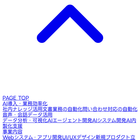
PAGE TOP
AI導入・業務効率化
社内ナレッジ活用
文書業務の自動化
問い合わせ対応の自動化
音声・会話データ活用
データ分析・可視化
AIエージェント開発
AIシステム開発
AI内
製化支援
事業内容
Webシステム・アプリ開発
UI/UXデザイン
新規プロダクト立