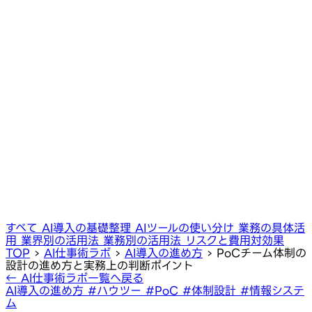
すべて
AI導入の基礎整理
AIツールの使い分け
業務の具体活
用
業界別の活用法
業務別の活用法
リスクと費用対効果
TOP
›
AI仕事術ラボ
›
AI導入の進め方
›
PoCチーム体制の
設計の進め方と実務上の判断ポイント
← AI仕事術ラボ一覧へ戻る
AI導入の進め方
#ハウツー
#PoC
#体制設計
#情報システ
ム