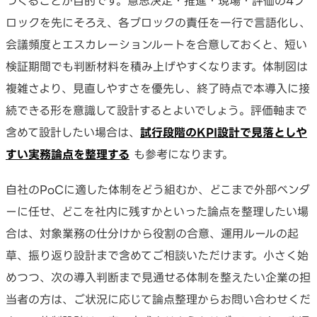
つくることが目的です。意思決定・推進・現場・評価の4ブ
ロックを先にそろえ、各ブロックの責任を一行で言語化し、
会議頻度とエスカレーションルートを合意しておくと、短い
検証期間でも判断材料を積み上げやすくなります。体制図は
複雑さより、見直しやすさを優先し、終了時点で本導入に接
続できる形を意識して設計するとよいでしょう。評価軸まで
含めて設計したい場合は、
試行段階のKPI設計で見落としや
すい実務論点を整理する
も参考になります。
自社のPoCに適した体制をどう組むか、どこまで外部ベンダ
ーに任せ、どこを社内に残すかといった論点を整理したい場
合は、対象業務の仕分けから役割の合意、運用ルールの起
草、振り返り設計まで含めてご相談いただけます。小さく始
めつつ、次の導入判断まで見通せる体制を整えたい企業の担
当者の方は、ご状況に応じて論点整理からお問い合わせくだ