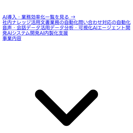
AI導入・業務効率化一覧を見る
→
社内ナレッジ活用
文書業務の自動化
問い合わせ対応の自動化
音声・会話データ活用
データ分析・可視化
AIエージェント開
発
AIシステム開発
AI内製化支援
事業内容