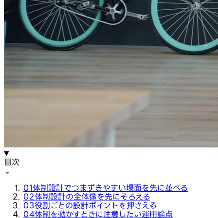
目次
⌄
01
体制設計でつまずきやすい場面を先に並べる
02
体制設計の全体像を先にそろえる
03
役割ごとの設計ポイントを押さえる
04
体制を動かすときに注意したい運用論点