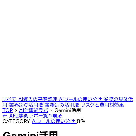
すべて
AI導入の基礎整理
AIツールの使い分け
業務の具体活
用
業界別の活用法
業務別の活用法
リスクと費用対効果
TOP
›
AI仕事術ラボ
›
Gemini活用
← AI仕事術ラボ一覧へ戻る
CATEGORY
AIツールの使い分け
8件
Gemini活用