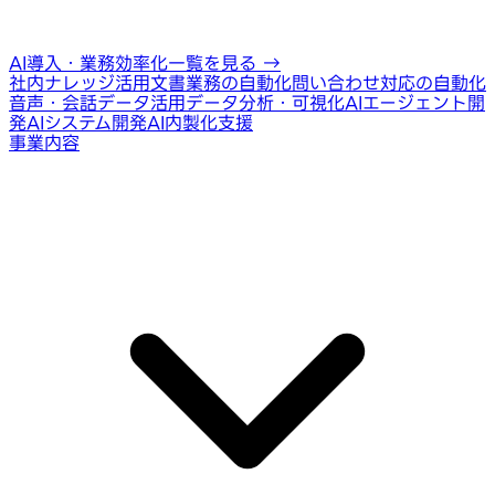
AI導入・業務効率化一覧を見る
→
社内ナレッジ活用
文書業務の自動化
問い合わせ対応の自動化
音声・会話データ活用
データ分析・可視化
AIエージェント開
発
AIシステム開発
AI内製化支援
事業内容