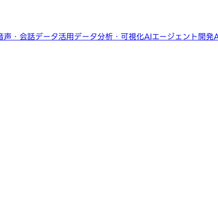
音声・会話データ活用
データ分析・可視化
AIエージェント開発